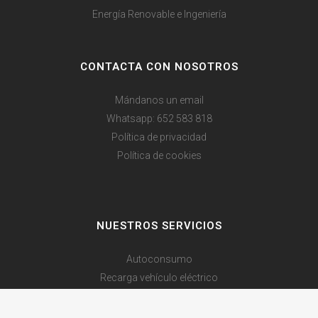
Energía Renovable e Ingeniería
CONTACTA CON NOSOTROS
Mándanos un email
Whatsapp: 652 583 818
Política de privacidad
Política de cookies
NUESTROS SERVICIOS
Autoconsumo
Recarga vehículo eléctrico
Eficiencia energética