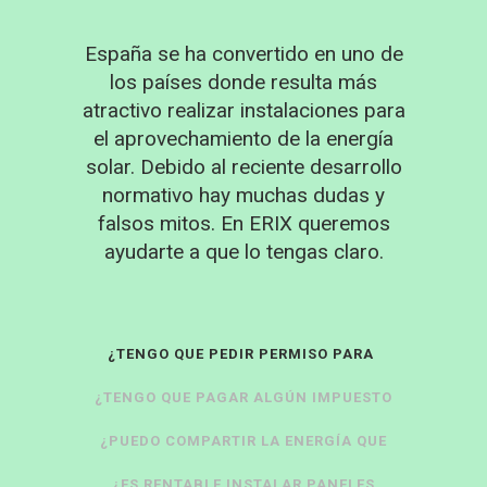
España se ha convertido en uno de
los países donde resulta más
atractivo realizar instalaciones para
el aprovechamiento de la energía
solar. Debido al reciente desarrollo
normativo hay muchas dudas y
falsos mitos. En ERIX queremos
ayudarte a que lo tengas claro.
¿TENGO QUE PEDIR PERMISO PARA
¿TENGO QUE PAGAR ALGÚN IMPUESTO
INSTALAR PANELES FOTOVOLTAICOS?
POR PONER PANELES FOTOVOLTAICOS?
¿PUEDO COMPARTIR LA ENERGÍA QUE
¿ES RENTABLE INSTALAR PANELES
GÉNERO?